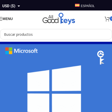
USD ($)
ESPAÑOL
GBP (£)
MENU
EUR (€)
AUD ($)
CAD ($)