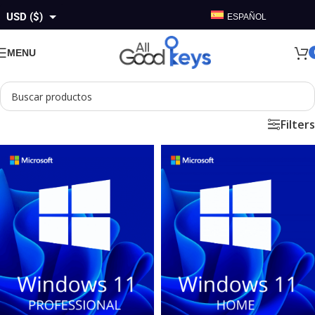
USD ($)
ESPAÑOL
GBP (£)
MENU
EUR (€)
AUD ($)
Filters
CAD ($)