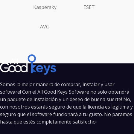
Kaspersky
ESET
AVG
Somos la mejor manera de comprar, instalar y usar
software! Con el All Good Keys Software no solo obtendrá
un paquete de instalación y un deseo de buena suerte! No,
con nosotros estarás seguro de que la licencia es legítima y
seguro que el software funcionará a tu gusto. No paramos
hasta que estés completamente satisfecho!