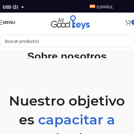
USD ($)
ESPAÑOL
GBP (£)
MENU
EUR (€)
AUD ($)
CAD ($)
Sobre nosotros
Home
/
Sobre nosotros
Nuestro objetivo
es
capacitar a