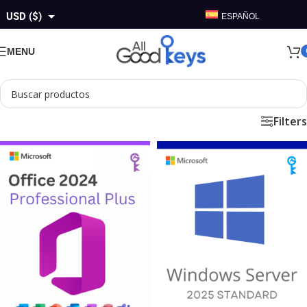
USD ($)
ESPAÑOL
GBP (£)
MENU
EUR (€)
AUD ($)
Filters
CAD ($)