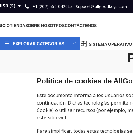
USD ($)
+1 (202) 552-0420
Support@allgoodkeys.com
GBP (£)
NICIO
TIENDA
SOBRE NOSOTROS
CONTÁCTENOS
EUR (€)
AUD ($)
EXPLORAR CATEGORÍAS
SISTEMA OPERATIVO
CAD ($)
Política de cookies de All
Este documento informa a los Usuarios sobr
continuación. Dichas tecnologías permiten 
Cookie) o utilizar recursos (por ejemplo, m
este Sitio web.
Para simplificar, todas estas tecnologías