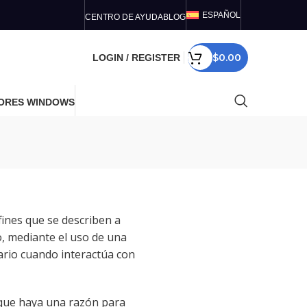
ESPAÑOL
CENTRO DE AYUDA
BLOG
$
0.00
LOGIN / REGISTER
ORES WINDOWS
fines que se describen a
o, mediante el uso de una
uario cuando interactúa con
 que haya una razón para