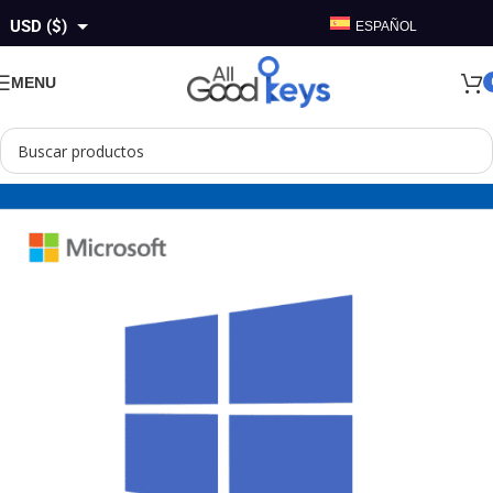
USD ($)
ESPAÑOL
GBP (£)
MENU
EUR (€)
AUD ($)
CAD ($)