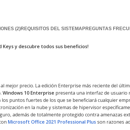
ONES (2)
REQUISITOS DEL SISTEMA
PREGUNTAS FRECUE
d Keys y descubre todos sus beneficios!
al mejor precio. La edición Enterprise más reciente del últi
o.
Windows 10 Enterprise
presenta una interfaz de usuario m
 los puntos fuertes de los que se beneficiará cualquier emp
ncronización en la nube y sistemas de hipervisor específic
eguro, además de totalmente protegido contra amenazas ex
con
Microsoft Office 2021 Professional Plus
son razones ad