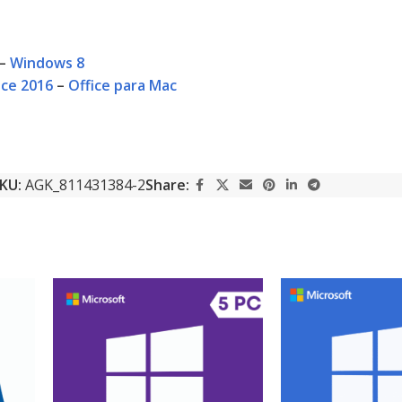
–
Windows 8
ice 2016
–
Office para Mac
KU:
AGK_811431384-2
Share: