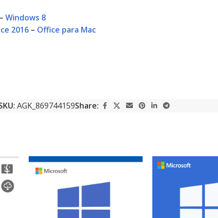
–
Windows 8
ice 2016
–
Office para Mac
SKU:
AGK_869744159
Share: