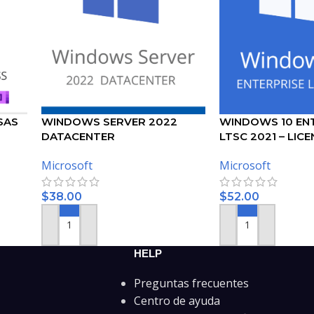
SAS
WINDOWS SERVER 2022
WINDOWS 10 EN
DATACENTER
LTSC 2021 – LICE
MICROSOFT
Microsoft
Microsoft
$
38.00
$
52.00
AÑADIR AL CARRITO
AÑADIR AL CARRIT
HELP
Preguntas frecuentes
Centro de ayuda