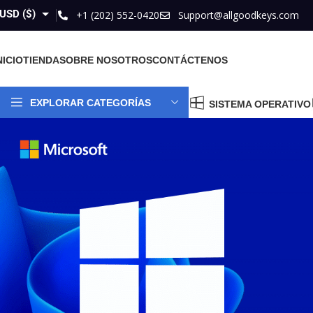
USD ($)
+1 (202) 552-0420
Support@allgoodkeys.com
GBP (£)
NICIO
TIENDA
SOBRE NOSOTROS
CONTÁCTENOS
EUR (€)
AUD ($)
EXPLORAR CATEGORÍAS
SISTEMA OPERATIVO
CAD ($)