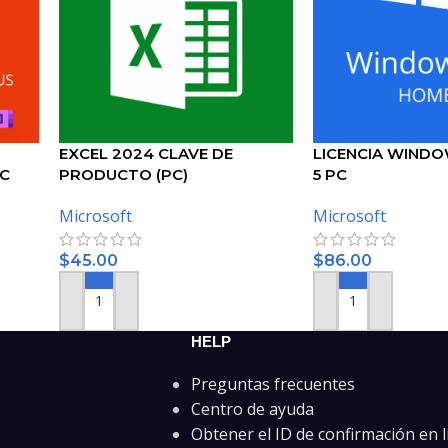
EXCEL 2024 CLAVE DE
LICENCIA WINDO
PC
PRODUCTO (PC)
5 PC
Microsoft
Microsoft
$
45.00
$
86.00
AÑADIR AL CARRITO
AÑADIR AL CARRIT
HELP
Preguntas frecuentes
Centro de ayuda
Obtener el ID de confirmación en l