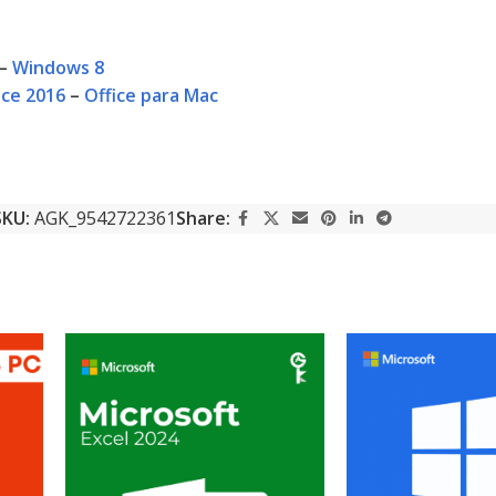
–
Windows 8
ice 2016
–
Office para Mac
SKU:
AGK_9542722361
Share: