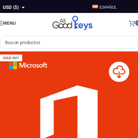
USD ($)
ESPAÑOL
GBP (£)
MENU
EUR (€)
AUD ($)
CAD ($)
SOLD OUT