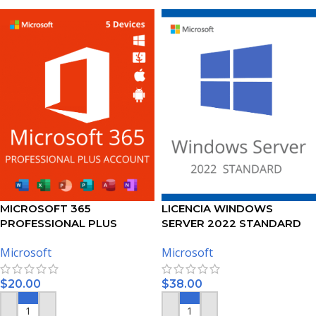
MICROSOFT 365
LICENCIA WINDOWS
PROFESSIONAL PLUS
SERVER 2022 STANDARD
CUENTA 5 DISPOSITIVOS
Microsoft
Microsoft
(WINDOWS/MAC OS) – 1
AÑO DE SUSCRIPCIÓN
$
20.00
$
38.00