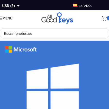
USD ($)
ESPAÑOL
GBP (£)
MENU
EUR (€)
AUD ($)
CAD ($)