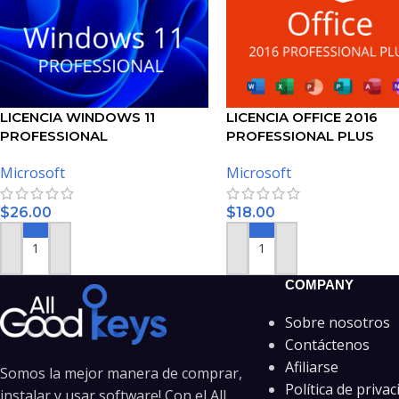
LICENCIA WINDOWS 11
LICENCIA OFFICE 2016
PROFESSIONAL
PROFESSIONAL PLUS
Microsoft
Microsoft
$
26.00
$
18.00
AÑADIR AL CARRITO
AÑADIR AL CARRITO
COMPANY
Sobre nosotros
Contáctenos
Afiliarse
Somos la mejor manera de comprar,
Política de privac
instalar y usar software! Con el All