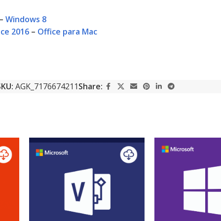
–
Windows 8
ice 2016
–
Office para Mac
SKU:
AGK_7176674211
Share: