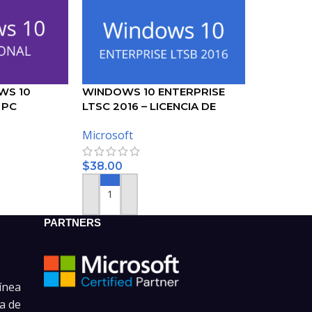
WS 10
WINDOWS 10 ENTERPRISE
 PC
LTSC 2016 – LICENCIA DE
MICROSOFT
Microsoft
$
38.00
O
AÑADIR AL CARRITO
PARTNERS
ínea
a de