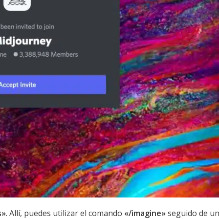
s»
. Allí, puedes utilizar el comando
«/imagine»
seguido de u