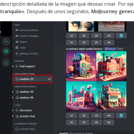
descripción detallada de la imagen que deseas crear. Por ej
tranquilo».
Después de unos segundos,
MidJourney generar