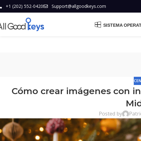
+1 (202) 552-0420
Support@allgoodkeys.com
SISTEMA OPERA
CE
Cómo crear imágenes con inte
Mi
Posted by
Patri