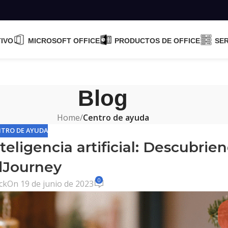
TIVO
MICROSOFT OFFICE
PRODUCTOS DE OFFICE
SE
Blog
Home
/
Centro de ayuda
NTRO DE AYUDA
ligencia artificial: Descubrie
dJourney
0
ck
On 19 de junio de 2023