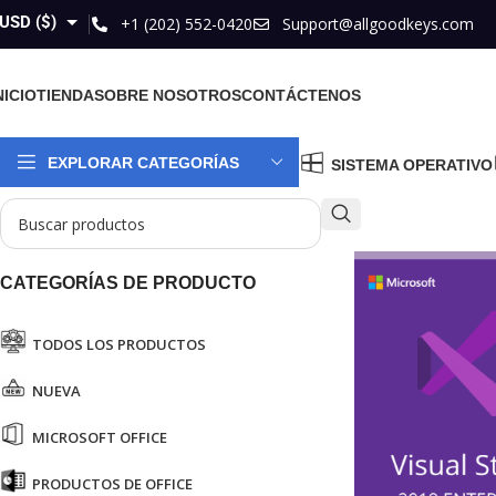
USD ($)
+1 (202) 552-0420
Support@allgoodkeys.com
GBP (£)
NICIO
TIENDA
SOBRE NOSOTROS
CONTÁCTENOS
EUR (€)
AUD ($)
EXPLORAR CATEGORÍAS
SISTEMA OPERATIVO
CAD ($)
CATEGORÍAS DE PRODUCTO
TODOS LOS PRODUCTOS
NUEVA
MICROSOFT OFFICE
PRODUCTOS DE OFFICE