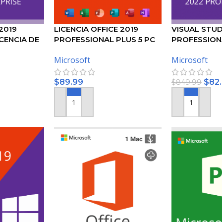
2019
LICENCIA OFFICE 2019
VISUAL STUD
ICENCIA DE
PROFESSIONAL PLUS 5 PC
PROFESSIONA
DE MICROSO
Microsoft
Microsoft
$
89.99
$
82
$
849.99
TO
AÑADIR AL CARRITO
AÑADIR AL CA