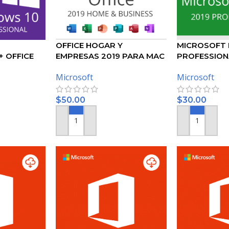
OFFICE HOGAR Y
MICROSOFT 
+ OFFICE
EMPRESAS 2019 PARA MAC
PROFESSION
ONAL PLUS
– LICENCIA DE MICROSOFT
Microsoft
Microsoft
$
50.00
$
30.00
TO
AÑADIR AL CARRITO
AÑADIR AL CA