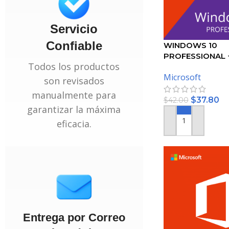
Servicio
Confiable
WINDOWS 10
PROFESSIONAL 
Todos los productos
2019 PROFESSI
Microsoft
– PAQUETE
son revisados
manualmente para
$
37.80
$
42.00
garantizar la máxima
eficacia.
AÑADIR AL CARRI
Entrega por Correo