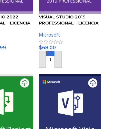
IO 2022
VISUAL STUDIO 2019
L – LICENCIA
PROFESSIONAL – LICENCIA
FT
DE MICROSOFT
Microsoft
.99
$
68.00
RRITO
AÑADIR AL CARRITO