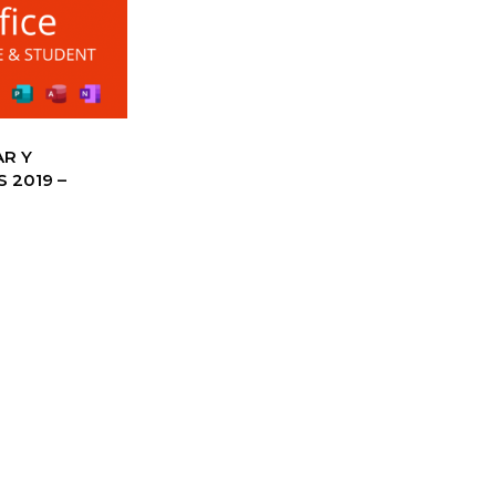
AR Y
 2019 –
 MICROSOFT