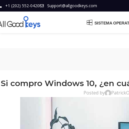
+1 (202) 552-0420
Support@allgoodkeys.com
SISTEMA OPERA
Si compro Windows 10, ¿en cuá
Posted by
Patrick
O