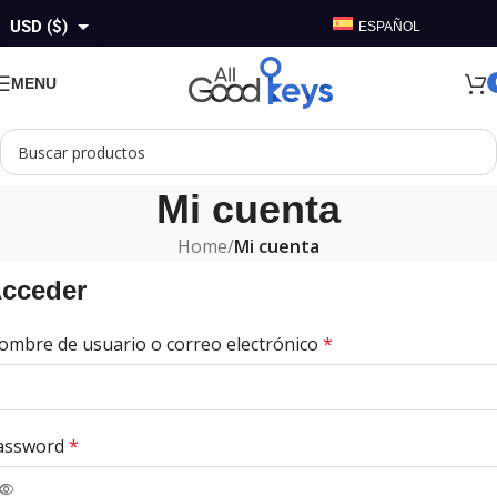
USD ($)
ESPAÑOL
GBP (£)
MENU
EUR (€)
AUD ($)
CAD ($)
Mi cuenta
Home
/
Mi cuenta
cceder
ombre de usuario o correo electrónico
*
assword
*